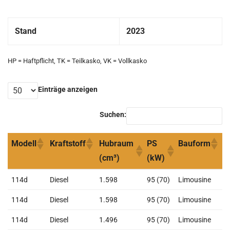
Stand
2023
HP = Haftpflicht, TK = Teilkasko, VK = Vollkasko
Einträge anzeigen
Suchen:
Modell
Kraftstoff
Hubraum
PS
Bauform
H
(cm³)
(kW)
Modell
Kraftstoff
Hubraum
PS
Bauform
H
114d
Diesel
1.598
95 (70)
Limousine
2
(cm³)
(kW)
114d
Diesel
1.598
95 (70)
Limousine
2
114d
Diesel
1.496
95 (70)
Limousine
2