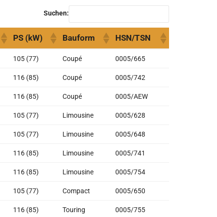
Suchen:
PS (kW)
Bauform
HSN/TSN
PS (kW)
Bauform
HSN/TSN
105 (77)
Coupé
0005/665
116 (85)
Coupé
0005/742
116 (85)
Coupé
0005/AEW
105 (77)
Limousine
0005/628
105 (77)
Limousine
0005/648
116 (85)
Limousine
0005/741
116 (85)
Limousine
0005/754
105 (77)
Compact
0005/650
116 (85)
Touring
0005/755