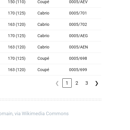
150 (110)
Coupé
0005/AEV
170 (125)
Cabrio
0005/701
163 (120)
Cabrio
0005/702
170 (125)
Cabrio
0005/AEG
163 (120)
Cabrio
0005/AEN
170 (125)
Coupé
0005/698
163 (120)
Coupé
0005/699
❮
1
2
3
❯
 domain, via Wikimedia Commons