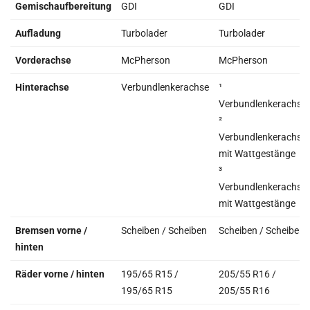
Gemischaufbereitung
GDI
GDI
Aufladung
Turbolader
Turbolader
Vorderachse
McPherson
McPherson
Hinterachse
Verbundlenkerachse
¹
Verbundlenkerachse
²
Verbundlenkerachse
mit Wattgestänge
³
Verbundlenkerachse
mit Wattgestänge
Bremsen vorne /
Scheiben / Scheiben
Scheiben / Scheiben
hinten
Räder vorne / hinten
195/65 R15 /
205/55 R16 /
195/65 R15
205/55 R16