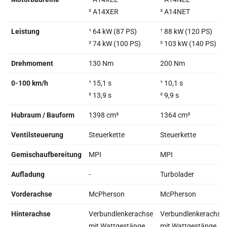
² A14XER
² A14NET
Leistung
¹ 64 kW (87 PS)
¹ 88 kW (120 PS)
² 74 kW (100 PS)
² 103 kW (140 PS)
Drehmoment
130 Nm
200 Nm
0-100 km/h
¹ 15,1 s
¹ 10,1 s
² 13,9 s
² 9,9 s
Hubraum / Bauform
1398 cm³
1364 cm³
Ventilsteuerung
Steuerkette
Steuerkette
Gemischaufbereitung
MPI
MPI
Aufladung
-
Turbolader
Vorderachse
McPherson
McPherson
Hinterachse
Verbundlenkerachse
Verbundlenkerachse
mit Wattgestänge
mit Wattgestänge