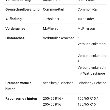
Gemischaufbereitung
Common-Rail
Common-Rail
Aufladung
Turbolader
Turbolader
Vorderachse
McPherson
McPherson
Hinterachse
Verbundlenkerachse
¹
Verbundlenkerachse
²
Verbundlenkerachse
³
Verbundlenkerachse
mit Wattgestänge
Bremsen vorne /
Scheiben / Scheiben
Scheiben / Scheiben
hinten
Räder vorne / hinten
205/55 R16 /
195/65 R15 /
205/55 R16
195/65 R15