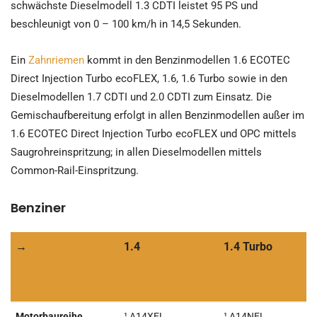
schwächste Dieselmodell 1.3 CDTI leistet 95 PS und
beschleunigt von 0 – 100 km/h in 14,5 Sekunden.
Ein
Zahnriemen
kommt in den Benzinmodellen 1.6 ECOTEC
Direct Injection Turbo ecoFLEX, 1.6, 1.6 Turbo sowie in den
Dieselmodellen 1.7 CDTI und 2.0 CDTI zum Einsatz. Die
Gemischaufbereitung erfolgt in allen Benzinmodellen außer im
1.6 ECOTEC Direct Injection Turbo ecoFLEX und OPC mittels
Saugrohreinspritzung; in allen Dieselmodellen mittels
Common-Rail-Einspritzung.
Benziner
→
1.4
1.4 Turbo
→
1.4
1.4 Turbo
Motorbaureihe
¹ A14XEL
¹ A14NEL