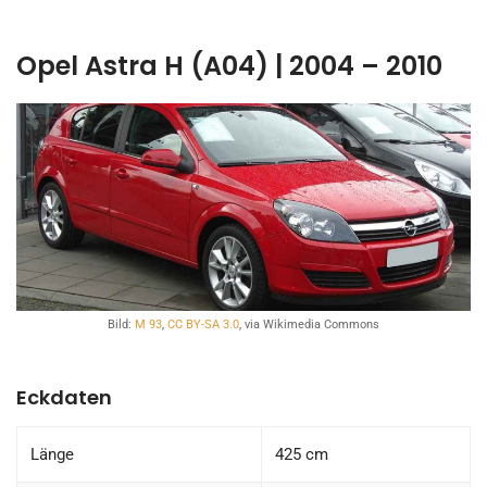
Opel Astra H (A04) | 2004 – 2010
Bild:
M 93
,
CC BY-SA 3.0
, via Wikimedia Commons
Eckdaten
Länge
425 cm