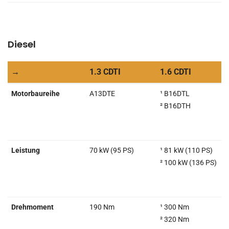
Diesel
→
1.3 CDTI
1.6 CDTI
→
1.3 CDTI
1.6 CDTI
Motorbaureihe
A13DTE
¹ B16DTL
² B16DTH
Leistung
70 kW (95 PS)
¹ 81 kW (110 PS)
² 100 kW (136 PS)
Drehmoment
190 Nm
¹ 300 Nm
² 320 Nm