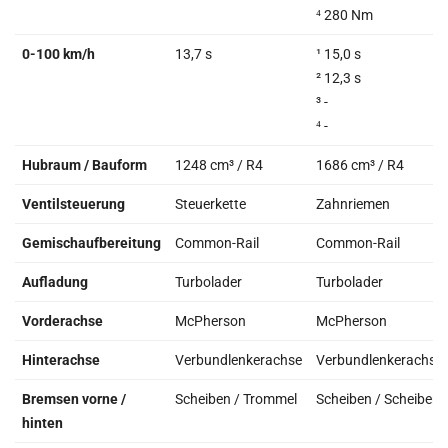
⁴ 280 Nm
0-100 km/h
13,7 s
¹ 15,0 s
² 12,3 s
³ -
⁴ -
Hubraum / Bauform
1248 cm³ / R4
1686 cm³ / R4
Ventilsteuerung
Steuerkette
Zahnriemen
Gemischaufbereitung
Common-Rail
Common-Rail
Aufladung
Turbolader
Turbolader
Vorderachse
McPherson
McPherson
Hinterachse
Verbundlenkerachse
Verbundlenkerachse
Bremsen vorne /
Scheiben / Trommel
Scheiben / Scheiben
hinten