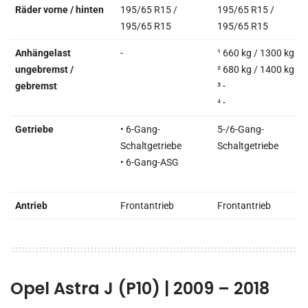
Räder vorne / hinten
195/65 R15 /
195/65 R15 /
195/65 R15
195/65 R15
Anhängelast
-
¹ 660 kg / 1300 kg
ungebremst /
² 680 kg / 1400 kg
gebremst
³ -
⁴ -
Getriebe
• 6-Gang-
5-/6-Gang-
Schaltgetriebe
Schaltgetriebe
• 6-Gang-ASG
Antrieb
Frontantrieb
Frontantrieb
Opel Astra J (P10) | 2009 – 2018