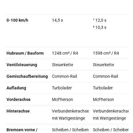
0-100 km/h
14,5 s
¹ 12,0 s
² 10,3 s
Hubraum / Bauform
1248 cm³ / R4
1598 cm³ / R4
Ventilsteuerung
Steuerkette
Steuerkette
Gemischaufbereitung
Common-Rail
Common-Rail
Aufladung
Turbolader
Turbolader
Vorderachse
McPherson
McPherson
Hinterachse
Verbundenkerachse
Verbundenkerachse
mit Wattgestänge
mit Wattgestänge
Bremsen vorne /
Scheiben / Scheiben
Scheiben / Scheiben