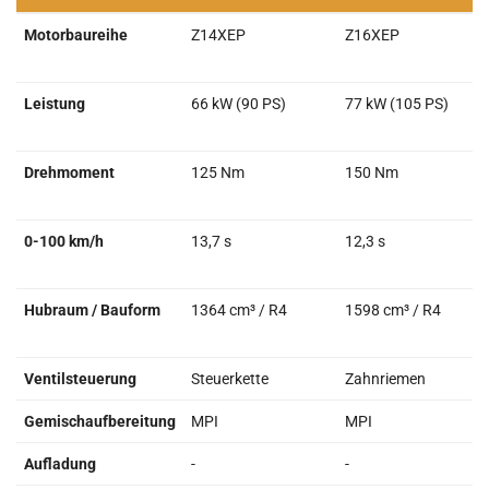
→
1.4 Twinport
1.6 Twinport
Motorbaureihe
Z14XEP
Z16XEP
Leistung
66 kW (90 PS)
77 kW (105 PS)
Drehmoment
125 Nm
150 Nm
0-100 km/h
13,7 s
12,3 s
Hubraum / Bauform
1364 cm³ / R4
1598 cm³ / R4
Ventilsteuerung
Steuerkette
Zahnriemen
Gemischaufbereitung
MPI
MPI
Aufladung
-
-