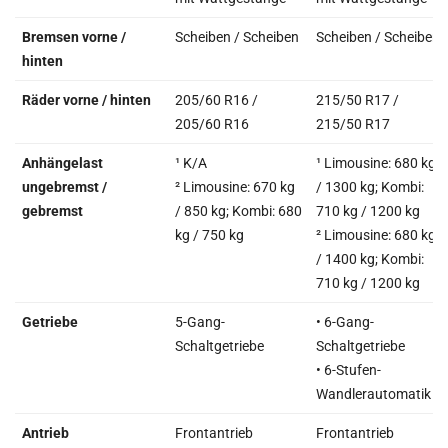
Bremsen vorne /
Scheiben / Scheiben
Scheiben / Scheiben
hinten
Räder vorne / hinten
205/60 R16 /
215/50 R17 /
205/60 R16
215/50 R17
Anhängelast
¹ K/A
¹ Limousine: 680 kg
ungebremst /
² Limousine: 670 kg
/ 1300 kg; Kombi:
gebremst
/ 850 kg; Kombi: 680
710 kg / 1200 kg
kg / 750 kg
² Limousine: 680 kg
/ 1400 kg; Kombi:
710 kg / 1200 kg
Getriebe
5-Gang-
• 6-Gang-
Schaltgetriebe
Schaltgetriebe
• 6-Stufen-
Wandlerautomatik
Antrieb
Frontantrieb
Frontantrieb