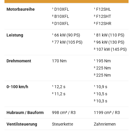
→
1.0 Turbo
1.2 Turbo
Motorbaureihe
¹ D10XFL
¹ F12SHL
ecoFLEX
² B10XFL
² F12SHT
³ D10XFL
³ F12SHR
Leistung
¹ 66 kW (90 PS)
¹ 81 kW (110 PS)
² 77 kW (105 PS)
² 96 kW (130 PS)
³ 107 kW (145 PS)
Drehmoment
170 Nm
¹ 195 Nm
² 225 Nm
³ 225 Nm
0-100 km/h
¹ 12,2 s
¹ 10,9 s
² 11,2 s
² 10,5 s
³ 10,3 s
Hubraum / Bauform
998 cm³ / R3
1199 cm³ / R3
Ventilsteuerung
Steuerkette
Zahnriemen