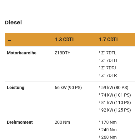
Diesel
→
1.3 CDTI
1.7 CDTI
→
1.3 CDTI
1.7 CDTI
Motorbaureihe
Z13DTH
¹ Z17DTL
² Z17DTH
³ Z17DTJ
⁴ Z17DTR
Leistung
66 kW (90 PS)
¹ 59 kW (80 PS)
² 74 kW (101 PS)
³ 81 kW (110 PS)
⁴ 92 kW (125 PS)
Drehmoment
200 Nm
¹ 170 Nm
² 240 Nm
³ 260 Nm