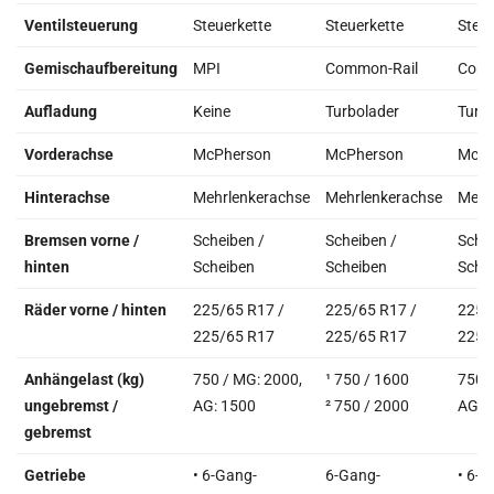
Ventilsteuerung
Steuerkette
Steuerkette
Steue
Gemischaufbereitung
MPI
Common-Rail
Comm
Aufladung
Keine
Turbolader
Turb
Vorderachse
McPherson
McPherson
McPh
Hinterachse
Mehrlenkerachse
Mehrlenkerachse
Mehr
Bremsen vorne /
Scheiben /
Scheiben /
Schei
hinten
Scheiben
Scheiben
Sche
Räder vorne / hinten
225/65 R17 /
225/65 R17 /
225/
225/65 R17
225/65 R17
225/
Anhängelast (kg)
750 / MG: 2000,
¹ 750 / 1600
750 /
ungebremst /
AG: 1500
² 750 / 2000
AG: 
gebremst
Getriebe
• 6-Gang-
6-Gang-
• 6-G