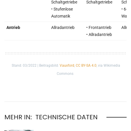
Schaltgetriebe
Schaltgetriebe
Schal
• Stufenlose
• 6-S
Automatik
Wand
Antrieb
Allradantrieb
• Frontantrieb
Allra
• Allradantrieb
Stand: 03/2022 | Beitragsbild:
Vauxford
,
CC BY-SA 4.0
, via Wikimedia
Commons
MEHR IN:
TECHNISCHE DATEN