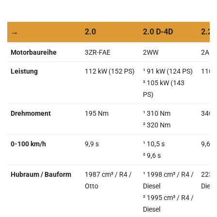
→
2.0
2.0 D-4D
2.2 
→
2.0
2.0 D-4D
2.2 
Motorbaureihe
3ZR-FAE
2WW
2AD-
Leistung
112 kW (152 PS)
¹ 91 kW (124 PS)
110 
² 105 kW (143
PS)
Drehmoment
195 Nm
¹ 310 Nm
340 
² 320 Nm
0-100 km/h
9,9 s
¹ 10,5 s
9,6 s
² 9,6 s
Hubraum / Bauform
1987 cm³ / R4 /
¹ 1998 cm³ / R4 /
2231 
Otto
Diesel
Diese
² 1995 cm³ / R4 /
Diesel