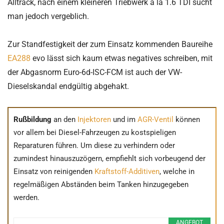
Alltrack, nach einem kleineren Triebwerk à la 1.6 TDI sucht
man jedoch vergeblich.
Zur Standfestigkeit der zum Einsatz kommenden Baureihe
EA288
evo lässt sich kaum etwas negatives schreiben, mit
der Abgasnorm Euro-6d-ISC-FCM ist auch der VW-
Dieselskandal endgültig abgehakt.
Rußbildung
an den
Injektoren
und im
AGR-Ventil
können
vor allem bei Diesel-Fahrzeugen zu kostspieligen
Reparaturen führen. Um diese zu verhindern oder
zumindest hinauszuzögern, empfiehlt sich vorbeugend der
Einsatz von reinigenden
Kraftstoff-Additiven
, welche in
regelmäßigen Abständen beim Tanken hinzugegeben
werden.
ANGEBOT