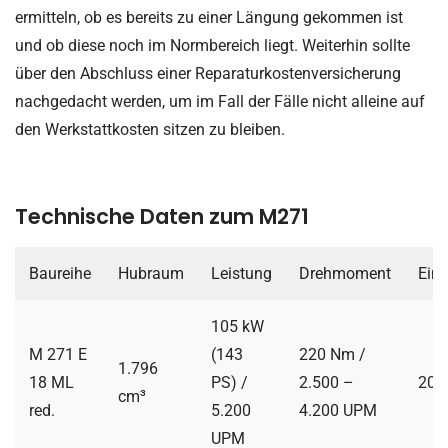
ermitteln, ob es bereits zu einer Längung gekommen ist
und ob diese noch im Normbereich liegt. Weiterhin sollte
über den Abschluss einer Reparaturkostenversicherung
nachgedacht werden, um im Fall der Fälle nicht alleine auf
den Werkstattkosten sitzen zu bleiben.
Technische Daten zum M271
Baureihe
Hubraum
Leistung
Drehmoment
Ein
105 kW
M 271 E
(143
220 Nm /
1.796
18 ML
PS) /
2.500 –
200
cm³
red.
5.200
4.200 UPM
UPM