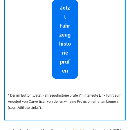
Jetz
t
Fahr
zeug
histo
rie
prüf
en
*
Der im Button „Jetzt Fahrzeughistorie prüfen“ hinterlegte Link führt zum
Angebot von Carvertical, von denen wir eine Provision erhalten können
(sog. „Affiliate-Links“).