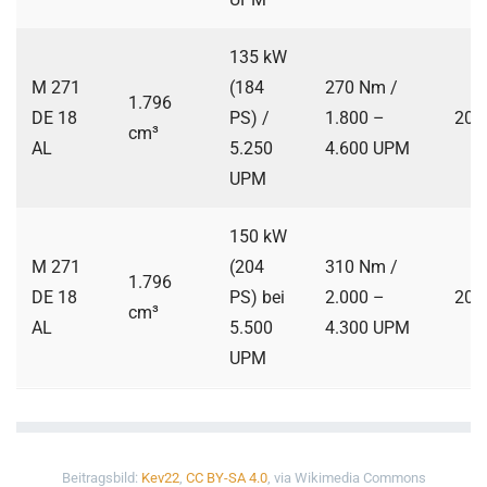
135 kW
M 271
(184
270 Nm /
1.796
DE 18
PS) /
1.800 –
200
cm³
AL
5.250
4.600 UPM
UPM
150 kW
M 271
(204
310 Nm /
1.796
DE 18
PS) bei
2.000 –
200
cm³
AL
5.500
4.300 UPM
UPM
Beitragsbild:
Kev22
,
CC BY-SA 4.0
, via Wikimedia Commons