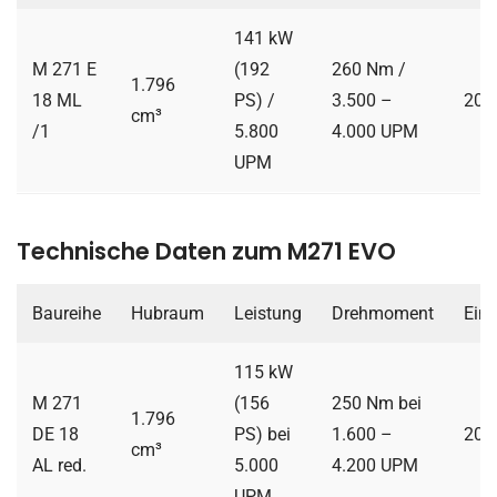
141 kW
M 271 E
(192
260 Nm /
1.796
18 ML
PS) /
3.500 –
200
cm³
/1
5.800
4.000 UPM
UPM
Technische Daten zum M271 EVO
Baureihe
Hubraum
Leistung
Drehmoment
Ein
115 kW
M 271
(156
250 Nm bei
1.796
DE 18
PS) bei
1.600 –
200
cm³
AL red.
5.000
4.200 UPM
UPM