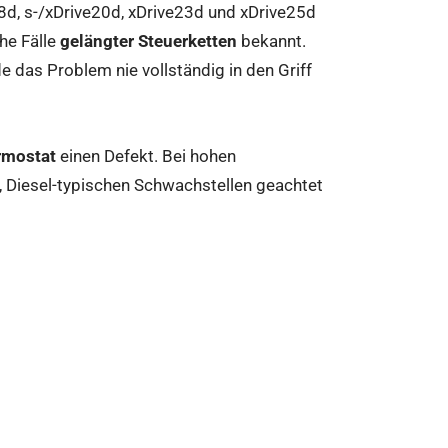
8d, s-/xDrive20d, xDrive23d und xDrive25d
che Fälle
gelängter Steuerketten
bekannt.
das Problem nie vollständig in den Griff
rmostat
einen Defekt. Bei hohen
n, Diesel-typischen Schwachstellen geachtet