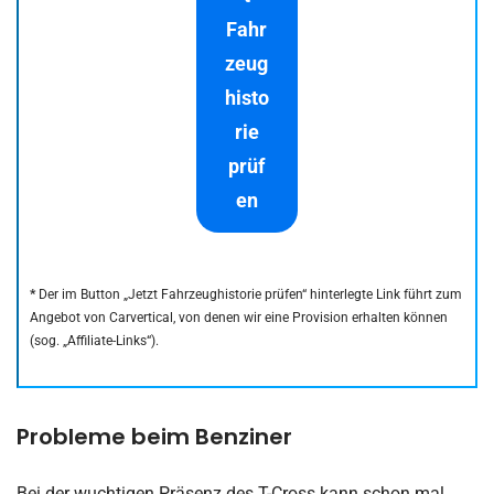
Fahr
zeug
histo
rie
prüf
en
*
Der im Button „Jetzt Fahrzeughistorie prüfen“ hinterlegte Link führt zum
Angebot von Carvertical, von denen wir eine Provision erhalten können
(sog. „Affiliate-Links“).
Probleme beim Benziner
Bei der wuchtigen Präsenz des T-Cross kann schon mal