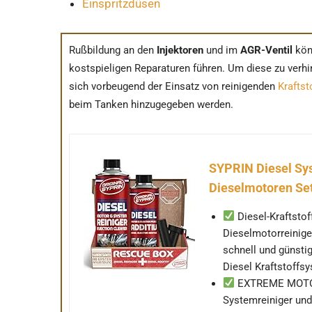
Einspritzdüsen
Rußbildung an den
Injektoren
und im
AGR-Ventil
kön
kostspieligen Reparaturen führen. Um diese zu verh
sich vorbeugend der Einsatz von reinigenden
Kraftst
beim Tanken hinzugegeben werden.
SYPRIN Diesel Sys
Dieselmotoren Se
Diesel-Kraftstof
Dieselmotorreiniger
schnell und günsti
Diesel Kraftstoffs
EXTREME MOTORL
Systemreiniger und 