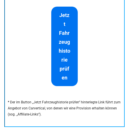
Jetz
t
Fahr
zeug
histo
rie
prüf
en
*
Der im Button „Jetzt Fahrzeughistorie prüfen“ hinterlegte Link führt zum
Angebot von Carvertical, von denen wir eine Provision erhalten können
(sog. „Affiliate-Links“).