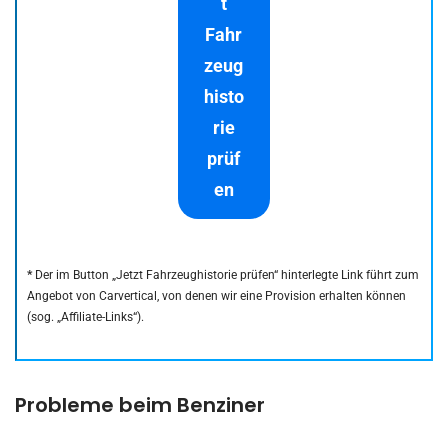
t
Fahr
zeug
histo
rie
prüf
en
*
Der im Button „Jetzt Fahrzeughistorie prüfen“ hinterlegte Link führt zum
Angebot von Carvertical, von denen wir eine Provision erhalten können
(sog. „Affiliate-Links“).
Probleme beim Benziner