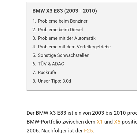
BMW X3 E83 (2003 - 2010)
1.
Probleme beim Benziner
2.
Probleme beim Diesel
3.
Probleme mit der Automatik
4.
Probleme mit dem Verteilergetriebe
5.
Sonstige Schwachstellen
6.
TÜV & ADAC
7.
Rückrufe
8.
Unser Tipp: 3.0d
Der BMW X3 E83 ist ein von 2003 bis 2010 pro
BMW-Portfolio zwischen dem
X1
und
X5
positio
2006. Nachfolger ist der
F25
.