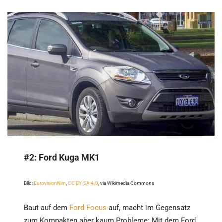
#2:
Ford Kuga MK1
Bild:
EurovisionNim
,
CC BY-SA 4.0
, via Wikimedia Commons
Baut auf dem
Ford Focus
auf, macht im Gegensatz
zum Kompakten aber kaum Probleme: Mit dem Ford