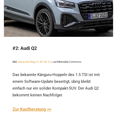
#2:
Audi Q2
Bild:
Alexander Migl
,
CC BY-SA 4.0
, via Wikimedia Commons
Das bekannte Känguru-Hoppeln des 1.5 TSI ist mit
einem Software-Update beseitigt, übrig bleibt
einfach nur ein solider Kompakt-SUV. Der Audi Q2
bekommt keinen Nachfolger.
Zur Kaufberatung >>