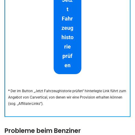
t
Fahr
zeug
histo
rie
prüf
en
*
Der im Button „Jetzt Fahrzeughistorie prüfen“ hinterlegte Link führt zum
Angebot von Carvertical, von denen wir eine Provision erhalten können
(sog. „Affiliate-Links“).
Probleme beim Benziner